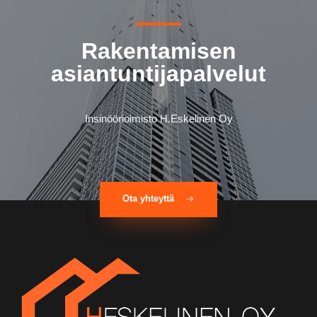
Rakentamisen
asiantuntijapalvelut
Insinöörioimisto H.Eskelinen Oy
Ota yhteyttä