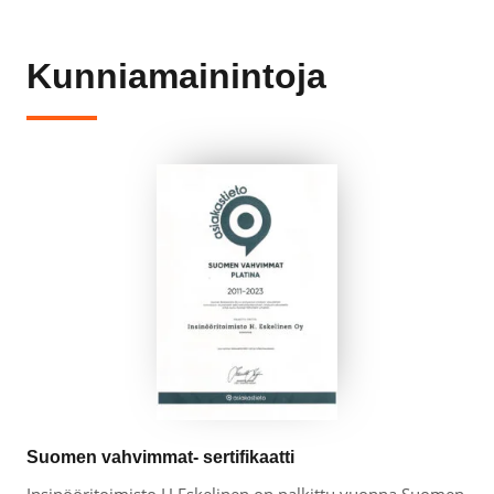
Kunniamainintoja
Suomen vahvimmat- sertifikaatti
Insinööritoimisto H.Eskelinen on palkittu vuonna Suomen