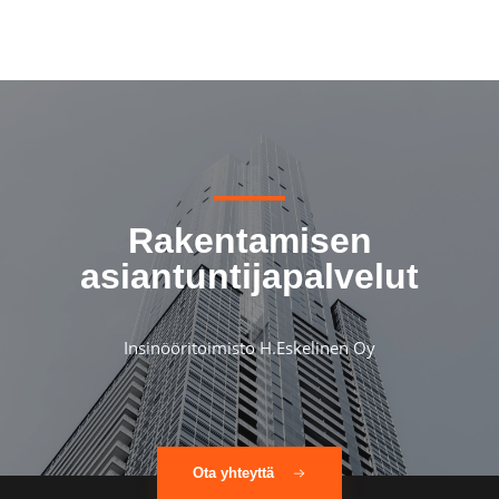
Rakentamisen
asiantuntijapalvelut
Insinööritoimisto H.Eskelinen Oy
Ota yhteyttä